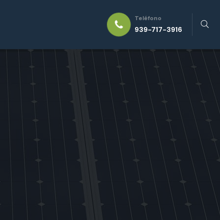
Teléfono
939-717-3916