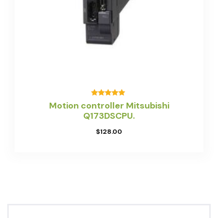
Valorado
Motion controller Mitsubishi
con
Q173DSCPU.
5.00
de 5
$
128.00