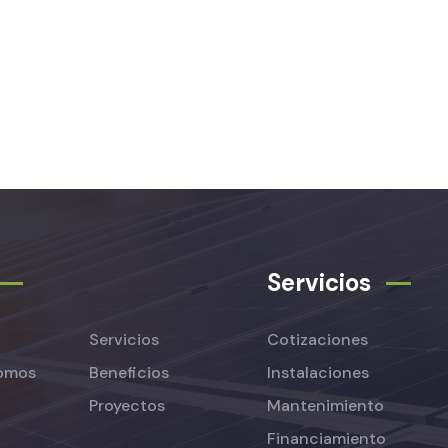
Servicios
Servicios
Cotizaciones
omos
Beneficios
Instalaciones
Proyectos
Mantenimiento
Financiamiento