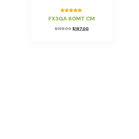
Valorado
FX3GA 60MT CM
con
5.00
$
198.00
$
197.00
de 5