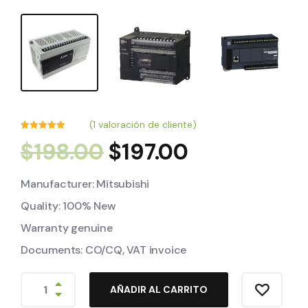
(
1
valoración de cliente)
Valorado
1
$
198.00
$
197.00
con
5.00
de
5 en base
a
valoración
de un
cliente
Manufacturer: Mitsubishi
Quality: 100% New
Warranty genuine
Documents: CO/CQ, VAT invoice
AÑADIR AL CARRITO