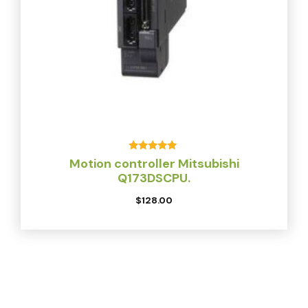
Valorado
Motion controller Mitsubishi
con
Q173DSCPU.
5.00
de 5
$
128.00