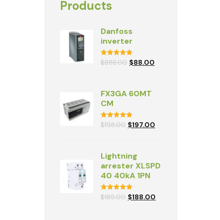
Products
Danfoss
inverter
Valorado
$
888.00
$
88.00
con
5.00
de
5
FX3GA 60MT
CM
Valorado
$
198.00
$
197.00
con
5.00
de
5
Lightning
arrester XLSPD
40 40kA 1PN
Valorado
$
189.00
$
188.00
con
5.00
de
5